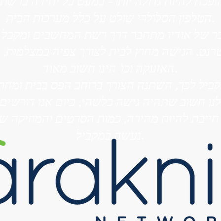
פכת להיות גדולה יותר- כמעט כל יחידה ברשת
הטלפון הסלולרי שולט על כלל מערכות הבית.
ר של אודיו מתחבר דרך רשת המחשבים ומקבל פ
טרנט. הגישה מחוץ לבית לצורך צפיה במצלמות, 
האזעקה וכו' הינו חשוב מאוד.
 חייבת להיות מהירה, כמות הסרטים והמוזיקה ש
נעשה במקביל.