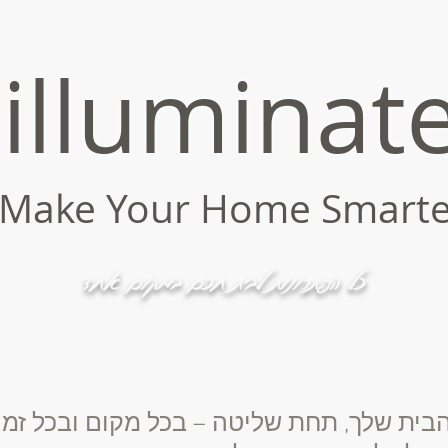
illu
minat
Make Your Ho
me S
marte
כל הפתרונות לבית חכם במקום אחד
בית שלך, תחת שליטה – בכל מקום ובכל זמן