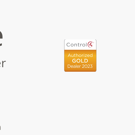
e
r
ה